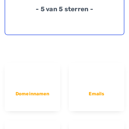
- 5 van 5 sterren -
Domeinnamen
Emails