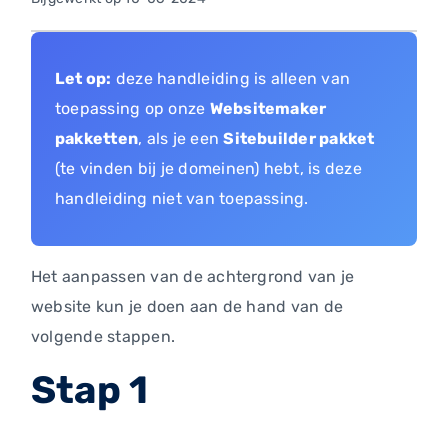
Let op:
deze handleiding is alleen van
toepassing op onze
Websitemaker
pakketten
, als je een
Sitebuilder pakket
(te vinden bij je domeinen) hebt, is deze
handleiding niet van toepassing.
Het aanpassen van de achtergrond van je
website kun je doen aan de hand van de
volgende stappen.
Stap 1