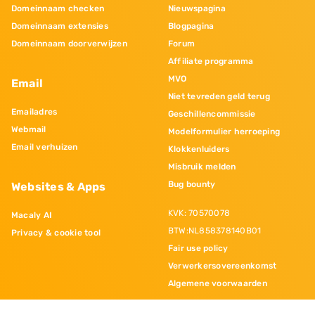
Domeinnaam checken
Nieuwspagina
Domeinnaam extensies
Blogpagina
Domeinnaam doorverwijzen
Forum
Affiliate programma
MVO
Email
Niet tevreden geld terug
Emailadres
Geschillencommissie
Webmail
Modelformulier herroeping
Email verhuizen
Klokkenluiders
Misbruik melden
Bug bounty
Websites & Apps
KVK: 70570078
Macaly AI
BTW:NL858378140B01
Privacy & cookie tool
Fair use policy
Verwerkersovereenkomst
Algemene voorwaarden