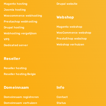
Magento hosting
Drupal website
Joomla hosting
Woocommerce webhosting
Webshop
Prestashop webhosting
Magento webshop
Drupal hosting
WooCommerce webshop
Webhosting vergelijken
PrestaShop webshop
VPS
Webshop verhuizen
Dedicated server
Reseller
Reseller hosting
Reseller hosting Belgie
Domeinnaam
Info
Domeinnaam registreren
Contact
Domeinnaam verhuizen
Status