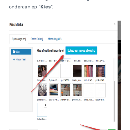
onderaan op “
Kies
”.