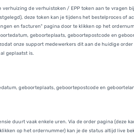
verhuizing de verhuistoken / EPP token aan te vragen bij 
gelegd), deze token kan je tijdens het bestelproces of ac
lingen en facturen" pagina door te klikken op het ordernu
eboortedatum, geboorteplaats, geboortepostcode en geboo
t zodat onze support medewerkers dit aan de huidige orde
al geplaatst is.
edatum, geboorteplaats, geboortepostcode en geboortelan
nsie duurt vaak enkele uren. Via de order pagina (deze kan
klikken op het ordernummer) kan je de status altijd live bek