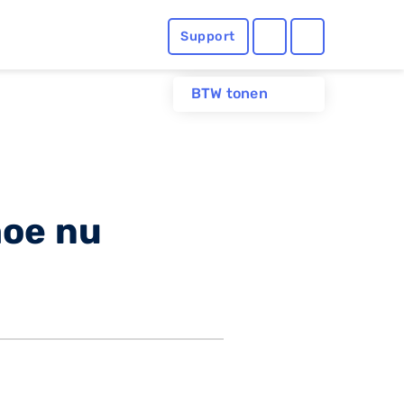
Support
BTW tonen
hoe nu