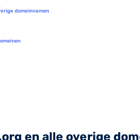
 overige domeinnamen
domeinen
/ .org en alle overige d