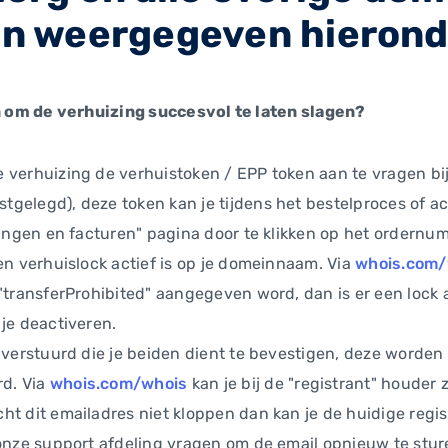
aan weergegeven hierond
om de verhuizing succesvol te laten slagen?
verhuizing de verhuistoken / EPP token aan te vragen bij 
gelegd), deze token kan je tijdens het bestelproces of ac
lingen en facturen" pagina door te klikken op het ordernu
en verhuislock actief is op je domeinnaam. Via
whois.com/
"transferProhibited" aangegeven word, dan is er een lock a
je deactiveren.
s verstuurd die je beiden dient te bevestigen, deze worde
d. Via
whois.com/whois
kan je bij de "registrant" houder 
t dit emailadres niet kloppen dan kan je de huidige regis
 onze support afdeling vragen om de email opnieuw te stur