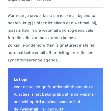
Wanneer je ervoor kiest om je e-mail bij ons te
hosten, krijg je hier niet alleen een webmail bij,
maar zitten in die webmail ook nog eens vele
functies die van pas kunnen komen.
Zo kan je onderschriften (signatures) instellen,
automatische email afhandeling en zelfs een
synchroniserende agenda.
Let op!
Voor de volledige functionaliteit van deze
functies is het belangrijk dat je de webmail
bezoekt op
https://mail.zxcs.nl/
of
de
/webmail
link gebruikt.