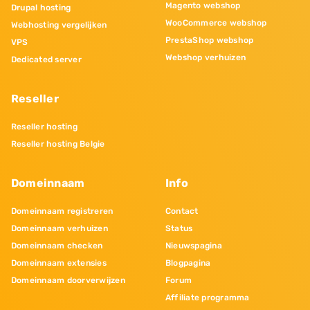
Magento webshop
Drupal hosting
WooCommerce webshop
Webhosting vergelijken
PrestaShop webshop
VPS
Webshop verhuizen
Dedicated server
Reseller
Reseller hosting
Reseller hosting Belgie
Domeinnaam
Info
Domeinnaam registreren
Contact
Domeinnaam verhuizen
Status
Domeinnaam checken
Nieuwspagina
Domeinnaam extensies
Blogpagina
Domeinnaam doorverwijzen
Forum
Affiliate programma