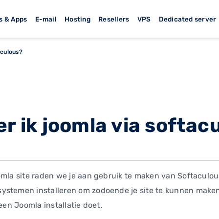
s & Apps
E-mail
Hosting
Resellers
VPS
Dedicated server
aculous?
er ik joomla via softac
omla site raden we je aan gebruik te maken van Softaculous
ystemen installeren om zodoende je site te kunnen maken
een Joomla installatie doet.