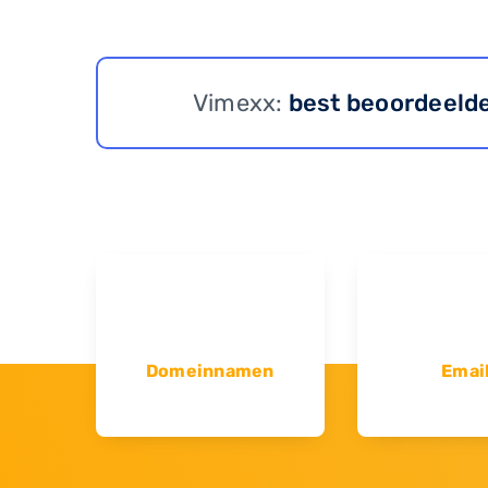
Vimexx:
best beoordeeld
Domeinnamen
Emai