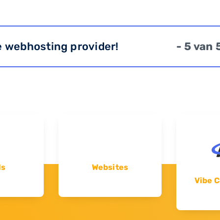
e webhosting provider!
- 5 van 
ls
Websites
Vibe C