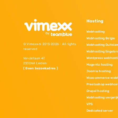
Hosting
Webhosting
Webhosting Belgie
© Vimexx.nl 2015‐2026 - All rights
Webhosting Duitsla
reserved
Webhosting Engelan
Wordpress webhost
Vondellaan 47,
2332AA Leiden
Magento hosting
( Geen bezoekadres )
Joomla hosting
Woocommerce webh
Prestashop webhos
Drupal hosting
Webhosting vergelij
VPS
Dedicated server