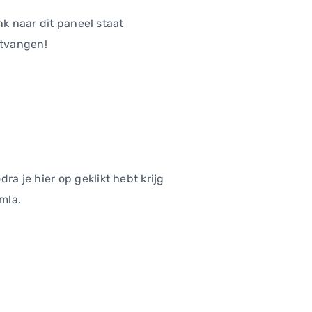
nk naar dit paneel staat
ntvangen!
odra je hier op geklikt hebt krijg
omla.