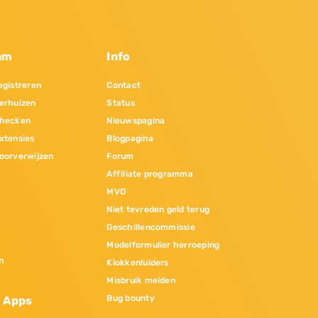
am
Info
gistreren
Contact
erhuizen
Status
hecken
Nieuwspagina
xtensies
Blogpagina
oorverwijzen
Forum
Affiliate programma
MVO
Niet tevreden geld terug
Geschillencommissie
Modelformulier herroeping
n
Klokkenluiders
Misbruik melden
Bug bounty
& Apps