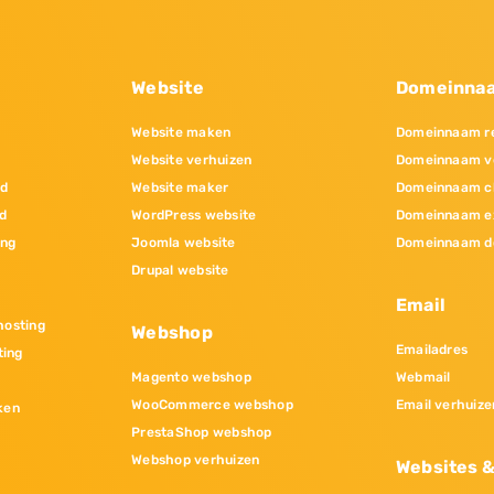
Website
Domeinna
Website maken
Domeinnaam re
Website verhuizen
Domeinnaam v
nd
Website maker
Domeinnaam c
d
WordPress website
Domeinnaam e
ing
Joomla website
Domeinnaam d
Drupal website
Email
osting
Webshop
Emailadres
ting
Magento webshop
Webmail
WooCommerce webshop
Email verhuize
ken
PrestaShop webshop
Webshop verhuizen
Websites 