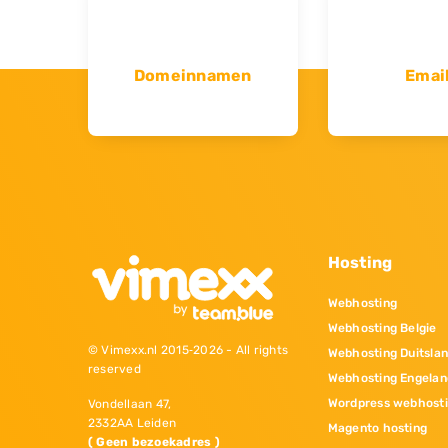
Domeinnamen
Emai
Hosting
Webhosting
Webhosting Belgie
© Vimexx.nl 2015‐2026 - All rights
Webhosting Duitsla
reserved
Webhosting Engelan
Wordpress webhost
Vondellaan 47,
2332AA Leiden
Magento hosting
( Geen bezoekadres )