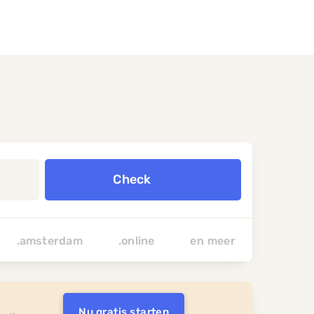
Check
.amsterdam
.online
en
meer
Nu gratis starten