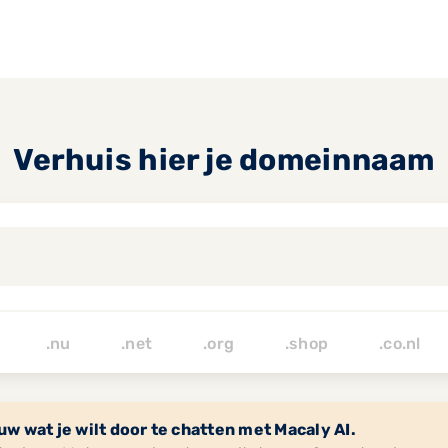
Verhuis hier je domeinnaam
.de .nu
.net
.org
.shop
.co.nl
w wat je wilt door te chatten met Macaly AI.