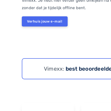
Vimexx. Je hebt hier verder geen omkijken na
zonder dat je tijdelijk offline bent.
Verhuis jouw e-mail
Vimexx:
best beoordeeld