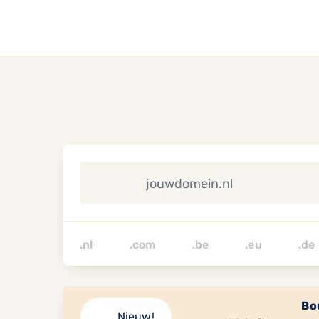
.nl .com .be .eu 
Bou
Nieuw!