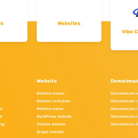
ls
Websites
Vibe C
Website
Domeinna
Website maken
Domeinnaam re
Website verhuizen
Domeinnaam v
nd
Website maker
Domeinnaam c
d
WordPress website
Domeinnaam e
ing
Joomla website
Domeinnaam d
Drupal website