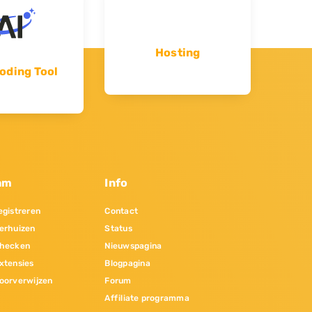
Hosting
oding Tool
am
Info
gistreren
Contact
erhuizen
Status
hecken
Nieuwspagina
xtensies
Blogpagina
oorverwijzen
Forum
Affiliate programma