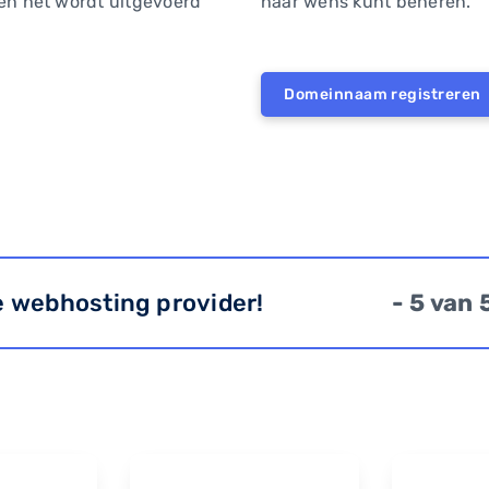
 en het wordt uitgevoerd
naar wens kunt beheren.
Domeinnaam registreren
e webhosting provider!
- 5 van 