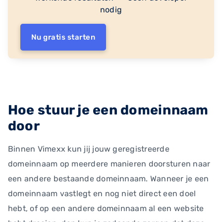
nodig
Nu gratis starten
Hoe stuur je een domeinnaam
door
Binnen Vimexx kun jij jouw geregistreerde
domeinnaam op meerdere manieren doorsturen naar
een andere bestaande domeinnaam. Wanneer je een
domeinnaam vastlegt en nog niet direct een doel
hebt, of op een andere domeinnaam al een website