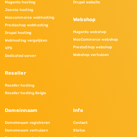
Magento hosting
Drupal website
Joomla hosting
Woocommerce webhosting
Webshop
Prestashop webhosting
Magento webshop
Drupal hosting
WooCommerce webshop
Webhosting vergelijken
PrestaShop webshop
VPS
Webshop verhuizen
Dedicated server
Reseller
Reseller hosting
Reseller hosting Belgie
Domeinnaam
Info
Domeinnaam registreren
Contact
Domeinnaam verhuizen
Status