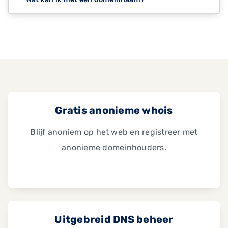
Gratis anonieme whois
Blijf anoniem op het web en registreer met
anonieme domeinhouders.
Uitgebreid DNS beheer