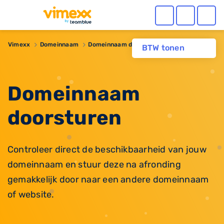
Vimexx
Domeinnaam
Domeinnaam doorverwijzen
BTW tonen
Domeinnaam
doorsturen
Controleer direct de beschikbaarheid van jouw
domeinnaam en stuur deze na afronding
gemakkelijk door naar een andere domeinnaam
of website.