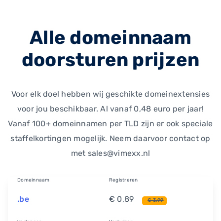
Alle domeinnaam
doorsturen prijzen
Voor elk doel hebben wij geschikte domeinextensies
voor jou beschikbaar. Al vanaf 0,48 euro per jaar!
Vanaf 100+ domeinnamen per TLD zijn er ook speciale
staffelkortingen mogelijk. Neem daarvoor contact op
met sales@vimexx.nl
Domeinnaam
Registreren
.be
€ 0,89
€ 3,99