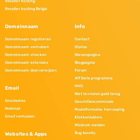
Reseller hosting
Reseller hosting Belgie
Domeinnaam
Info
Domeinnaam registreren
Contact
Domeinnaam verhuizen
Status
Domeinnaam checken
Nieuwspagina
Domeinnaam extensies
Blogpagina
Domeinnaam doorverwijzen
Forum
Affiliate programma
MVO
Email
Niet tevreden geld terug
Emailadres
Geschillencommissie
Webmail
Modelformulier herroeping
Email verhuizen
Klokkenluiders
Misbruik melden
Bug bounty
Websites & Apps