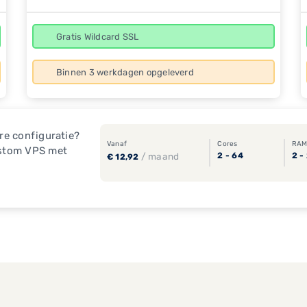
Gratis Wildcard SSL
Binnen 3 werkdagen opgeleverd
re configuratie?
Vanaf
Cores
RA
ustom VPS met
/ maand
2 - 64
2 -
€ 12,92