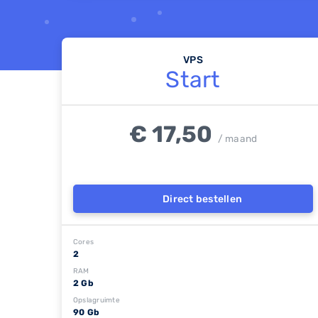
VPS
Start
€ 17,50
/ maand
Direct bestellen
Cores
2
RAM
2 Gb
Opslagruimte
90 Gb