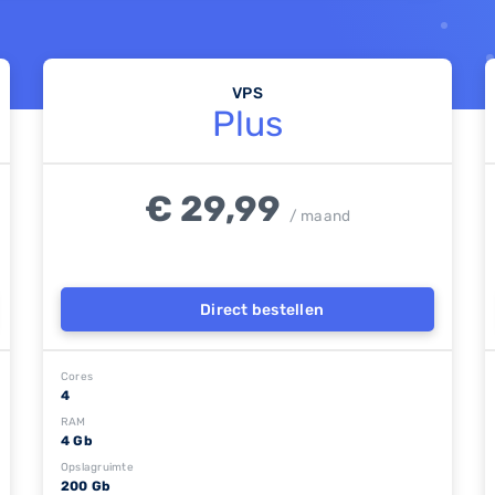
VPS
Plus
€ 29,99
/ maand
Direct bestellen
Cores
4
RAM
4 Gb
Opslagruimte
200 Gb