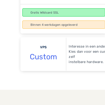
Gratis Wildcard SSL
Binnen 4 werkdagen opgeleverd
Interesse in een ande
VPS
Kies dan voor een c
Custom
zelf
instelbare hardware.