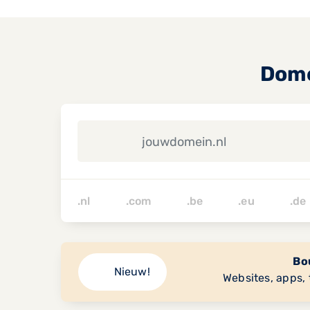
Dome
.nl .com .be .eu 
Bou
Nieuw!
Websites, apps, 