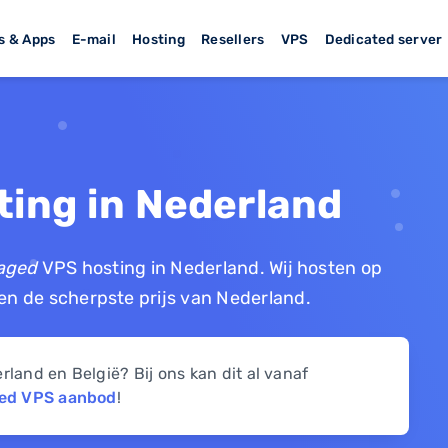
s & Apps
E-mail
Hosting
Resellers
VPS
Dedicated server
ing in Nederland
aged
VPS hosting in Nederland. Wij hosten op
n de scherpste prijs van Nederland.
and en België? Bij ons kan dit al vanaf
ed VPS aanbod
!