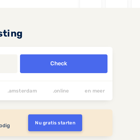
sting
Check
.amsterdam
.online
en
meer
Nu gratis starten
odig