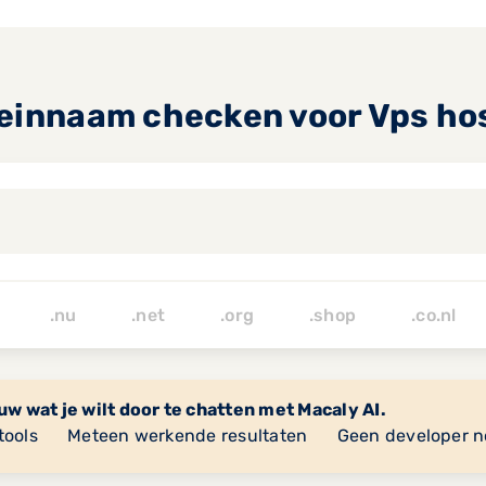
innaam checken voor Vps ho
.de .nu
.net
.org
.shop
.co.nl
w wat je wilt door te chatten met Macaly AI.
tools
Meteen werkende resultaten
Geen developer n