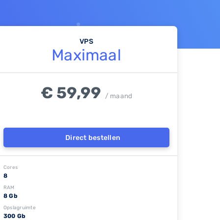
VPS
Maximaal
€ 59,99
/ maand
Direct bestellen
Cores
8
RAM
8 Gb
Opslagruimte
300 Gb