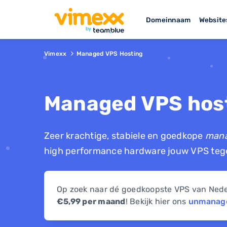
Domeinnaam
Website
Vimexx
Managed VPS Hosting
Managed VPS host
Zeer krachtige, stabiele en goedkope
man
high performance hardware jouw VPS tege
Op zoek naar dé goedkoopste VPS van Nederl
€5,99 per maand
! Bekijk hier ons
unmanag