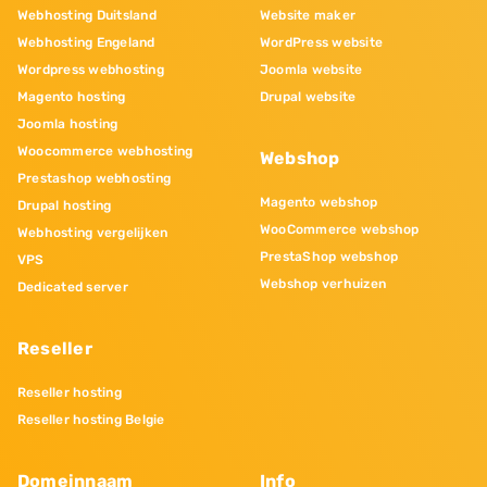
Webhosting Duitsland
Website maker
Webhosting Engeland
WordPress website
Wordpress webhosting
Joomla website
Magento hosting
Drupal website
Joomla hosting
Woocommerce webhosting
Webshop
Prestashop webhosting
Magento webshop
Drupal hosting
WooCommerce webshop
Webhosting vergelijken
PrestaShop webshop
VPS
Webshop verhuizen
Dedicated server
Reseller
Reseller hosting
Reseller hosting Belgie
Domeinnaam
Info