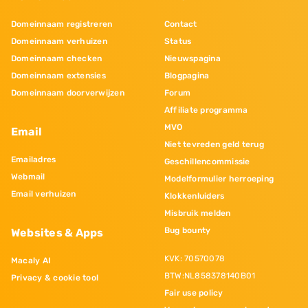
Domeinnaam registreren
Contact
Domeinnaam verhuizen
Status
Domeinnaam checken
Nieuwspagina
Domeinnaam extensies
Blogpagina
Domeinnaam doorverwijzen
Forum
Affiliate programma
MVO
Email
Niet tevreden geld terug
Emailadres
Geschillencommissie
Webmail
Modelformulier herroeping
Email verhuizen
Klokkenluiders
Misbruik melden
Bug bounty
Websites & Apps
KVK: 70570078
Macaly AI
BTW:NL858378140B01
Privacy & cookie tool
Fair use policy