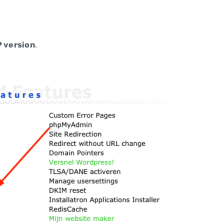
P version
.