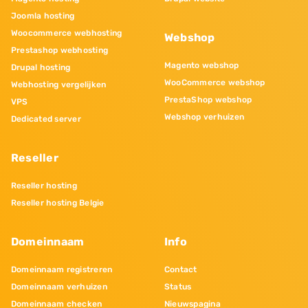
Joomla hosting
Woocommerce webhosting
Webshop
Prestashop webhosting
Magento webshop
Drupal hosting
WooCommerce webshop
Webhosting vergelijken
PrestaShop webshop
VPS
Webshop verhuizen
Dedicated server
Reseller
Reseller hosting
Reseller hosting Belgie
Domeinnaam
Info
Domeinnaam registreren
Contact
Domeinnaam verhuizen
Status
Domeinnaam checken
Nieuwspagina