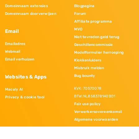
Domeinnaam extensies
Blogpagina
Domeinnaam doorverwijzen
Forum
Affiliate programma
MVO
Email
Niet tevreden geld terug
Emailadres
Geschillencommissie
Webmail
Modelformulier herroeping
Email verhuizen
Klokkenluiders
Misbruik melden
Bug bounty
Websites & Apps
KVK: 70570078
Macaly AI
BTW:NL858378140B01
Privacy & cookie tool
Fair use policy
Verwerkersovereenkomst
Algemene voorwaarden