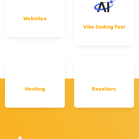
Websites
Vibe Coding Tool
Hosting
Resellers