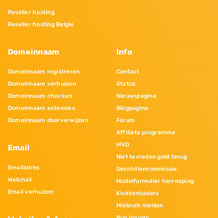
Reseller hosting
Reseller hosting Belgie
Domeinnaam
Info
Domeinnaam registreren
Contact
Domeinnaam verhuizen
Status
Domeinnaam checken
Nieuwspagina
Domeinnaam extensies
Blogpagina
Domeinnaam doorverwijzen
Forum
Affiliate programma
MVO
Email
Niet tevreden geld terug
Emailadres
Geschillencommissie
Webmail
Modelformulier herroeping
Email verhuizen
Klokkenluiders
Misbruik melden
Bug bounty