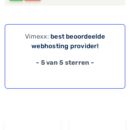
Vimexx:
best beoordeelde
webhosting provider!
- 5 van 5 sterren -