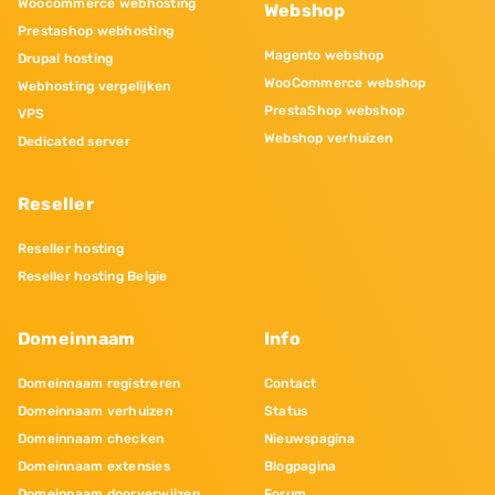
Woocommerce webhosting
Webshop
Prestashop webhosting
Magento webshop
Drupal hosting
WooCommerce webshop
Webhosting vergelijken
PrestaShop webshop
VPS
Webshop verhuizen
Dedicated server
Reseller
Reseller hosting
Reseller hosting Belgie
Domeinnaam
Info
Domeinnaam registreren
Contact
Domeinnaam verhuizen
Status
Domeinnaam checken
Nieuwspagina
Domeinnaam extensies
Blogpagina
Domeinnaam doorverwijzen
Forum