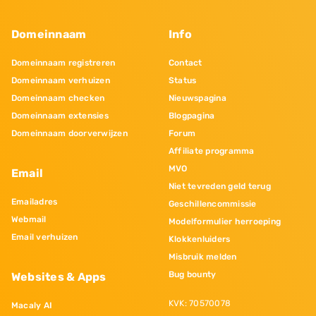
Domeinnaam
Info
Domeinnaam registreren
Contact
Domeinnaam verhuizen
Status
Domeinnaam checken
Nieuwspagina
Domeinnaam extensies
Blogpagina
Domeinnaam doorverwijzen
Forum
Affiliate programma
MVO
Email
Niet tevreden geld terug
Emailadres
Geschillencommissie
Webmail
Modelformulier herroeping
Email verhuizen
Klokkenluiders
Misbruik melden
Bug bounty
Websites & Apps
KVK: 70570078
Macaly AI