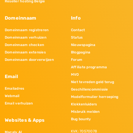
Reseller hosting Belgie
Domeinnaam
Info
Domeinnaam registreren
Contact
Domeinnaam verhuizen
Status
Domeinnaam checken
Nieuwspagina
Domeinnaam extensies
Blogpagina
Domeinnaam doorverwijzen
Forum
Affiliate programma
MVO
Email
Niet tevreden geld terug
Emailadres
Geschillencommissie
Webmail
Modelformulier herroeping
Email verhuizen
Klokkenluiders
Misbruik melden
Bug bounty
Websites & Apps
KVK: 70570078
Macaly AI