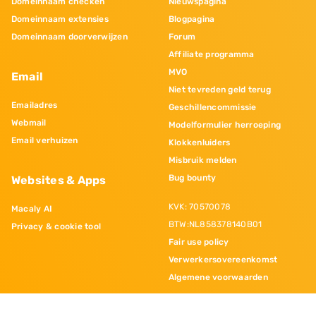
Domeinnaam checken
Nieuwspagina
Domeinnaam extensies
Blogpagina
Domeinnaam doorverwijzen
Forum
Affiliate programma
MVO
Email
Niet tevreden geld terug
Emailadres
Geschillencommissie
Webmail
Modelformulier herroeping
Email verhuizen
Klokkenluiders
Misbruik melden
Bug bounty
Websites & Apps
KVK: 70570078
Macaly AI
BTW:NL858378140B01
Privacy & cookie tool
Fair use policy
Verwerkersovereenkomst
Algemene voorwaarden