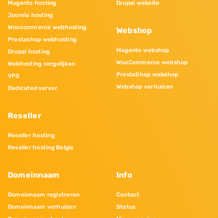
Magento hosting
Drupal website
Joomla hosting
Woocommerce webhosting
Webshop
Prestashop webhosting
Magento webshop
Drupal hosting
WooCommerce webshop
Webhosting vergelijken
PrestaShop webshop
VPS
Webshop verhuizen
Dedicated server
Reseller
Reseller hosting
Reseller hosting Belgie
Domeinnaam
Info
Domeinnaam registreren
Contact
Domeinnaam verhuizen
Status