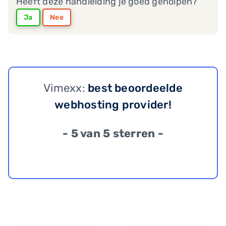
Heeft deze handleiding je goed geholpen?
Ja
Nee
Vimexx:
best beoordeelde
webhosting provider!
- 5 van 5 sterren -