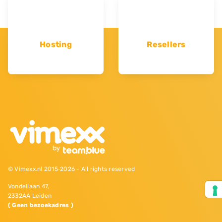
Hosting
Resellers
© Vimexx.nl 2015‐2026 - All rights reserved
Vondellaan 47,
2332AA Leiden
( Geen bezoekadres )