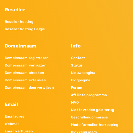
Reseller
Reseller hosting
Reseller hosting Belgie
Domeinnaam
Info
Domeinnaam registreren
Contact
Domeinnaam verhuizen
Status
Domeinnaam checken
Nieuwspagina
Domeinnaam extensies
Blogpagina
Domeinnaam doorverwijzen
Forum
Affiliate programma
MVO
Email
Niet tevreden geld terug
Emailadres
Geschillencommissie
Webmail
Modelformulier herroeping
Email verhuizen
Klokkenluiders