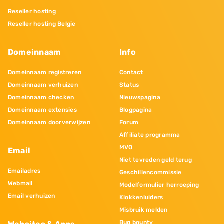
Reseller hosting
Reseller hosting Belgie
Domeinnaam
Info
Domeinnaam registreren
Contact
Domeinnaam verhuizen
Status
Domeinnaam checken
Nieuwspagina
Domeinnaam extensies
Blogpagina
Domeinnaam doorverwijzen
Forum
Affiliate programma
MVO
Email
Niet tevreden geld terug
Emailadres
Geschillencommissie
Webmail
Modelformulier herroeping
Email verhuizen
Klokkenluiders
Misbruik melden
Bug bounty