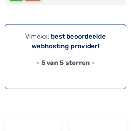
Vimexx:
best beoordeelde
webhosting provider!
- 5 van 5 sterren -