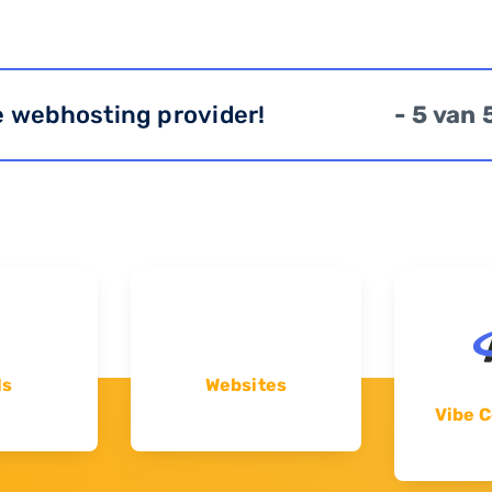
e webhosting provider!
- 5 van 
ls
Websites
Vibe C