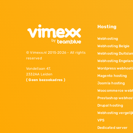
Hosting
Webhosting
Webhosting Belgie
© Vimexx.nl 2015‐2026 - All rights
Webhosting Duitsla
reserved
Webhosting Engelan
Wordpress webhost
Vondellaan 47,
2332AA Leiden
Magento hosting
( Geen bezoekadres )
Joomla hosting
Woocommerce webh
Prestashop webhos
Drupal hosting
Webhosting vergelij
VPS
Dedicated server