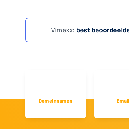
Vimexx:
best beoordeeld
Domeinnamen
Emai