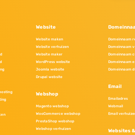
Website
Domeinna
Website maken
Domeinnaam re
Website verhuizen
Domeinnaam v
nd
Website maker
Domeinnaam c
d
WordPress website
Domeinnaam e
ing
Joomla website
Domeinnaam d
Drupal website
Email
osting
Webshop
Emailadres
ting
Magento webshop
Webmail
WooCommerce webshop
Email verhuize
ken
PrestaShop webshop
Webshop verhuizen
Websites 