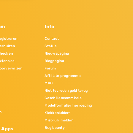
am
Info
gistreren
Contact
erhuizen
Status
hecken
Nieuwspagina
xtensies
Blogpagina
oorverwijzen
Forum
Affiliate programma
MVO
Niet tevreden geld terug
Geschillencommissie
Modelformulier herroeping
n
Klokkenluiders
Misbruik melden
Bug bounty
& Apps