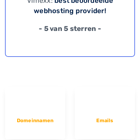
Vimexx:
best beoordeelde
webhosting provider!
- 5 van 5 sterren -
Domeinnamen
Emails