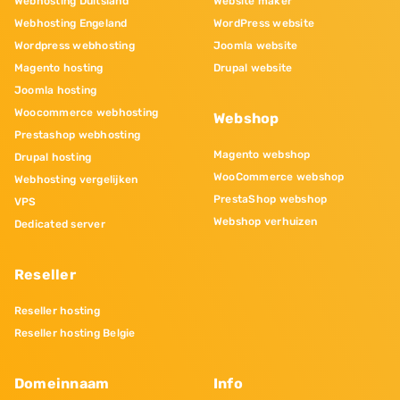
Webhosting Duitsland
Website maker
Webhosting Engeland
WordPress website
Wordpress webhosting
Joomla website
Magento hosting
Drupal website
Joomla hosting
Woocommerce webhosting
Webshop
Prestashop webhosting
Magento webshop
Drupal hosting
WooCommerce webshop
Webhosting vergelijken
PrestaShop webshop
VPS
Webshop verhuizen
Dedicated server
Reseller
Reseller hosting
Reseller hosting Belgie
Domeinnaam
Info