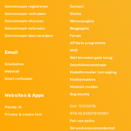
Domeinnaam registreren
Contact
Domeinnaam verhuizen
Status
Domeinnaam checken
Nieuwspagina
Domeinnaam extensies
Blogpagina
Domeinnaam doorverwijzen
Forum
Affiliate programma
MVO
Email
Niet tevreden geld terug
Emailadres
Geschillencommissie
Webmail
Modelformulier herroeping
Email verhuizen
Klokkenluiders
Misbruik melden
Bug bounty
Websites & Apps
KVK: 70570078
Macaly AI
BTW:NL858378140B01
Privacy & cookie tool
Fair use policy
Verwerkersovereenkomst