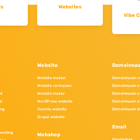
ls
Websites
Vibe C
Website
Domeinna
Website maken
Domeinnaam re
Website verhuizen
Domeinnaam v
nd
Website maker
Domeinnaam c
d
WordPress website
Domeinnaam e
ing
Joomla website
Domeinnaam d
Drupal website
Email
osting
Webshop
Emailadres