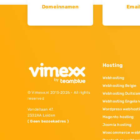
Domeinnamen
Emai
Hosting
Webhosting
Webhosting Belgie
© Vimexx.nl 2015‐2026 - All rights
Webhosting Duitsla
reserved
Webhosting Engelan
Wordpress webhost
Vondellaan 47,
2332AA Leiden
Magento hosting
( Geen bezoekadres )
Joomla hosting
Woocommerce webh