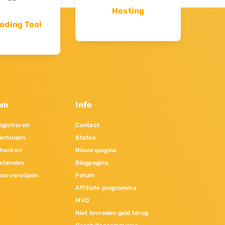
Hosting
oding Tool
am
Info
gistreren
Contact
erhuizen
Status
hecken
Nieuwspagina
xtensies
Blogpagina
oorverwijzen
Forum
Affiliate programma
MVO
Niet tevreden geld terug