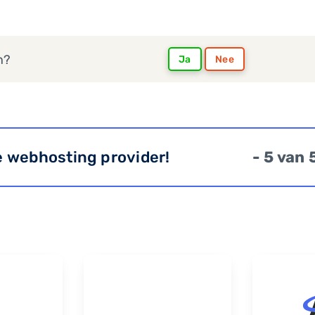
n?
Ja
Nee
e webhosting provider!
- 5 van 