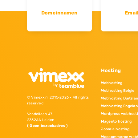
Domeinnamen
Emai
Hosting
Webhosting
Webhosting Belgie
© Vimexx.nl 2015‐2026 - All rights
Webhosting Duitsla
reserved
Webhosting Engelan
Wordpress webhost
Vondellaan 47,
2332AA Leiden
Magento hosting
( Geen bezoekadres )
Joomla hosting
Woocommerce webh