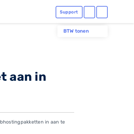
Support
BTW tonen
t aan in
ebhostingpakketten in aan te