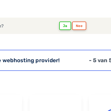
n?
Ja
Nee
e webhosting provider!
- 5 van 