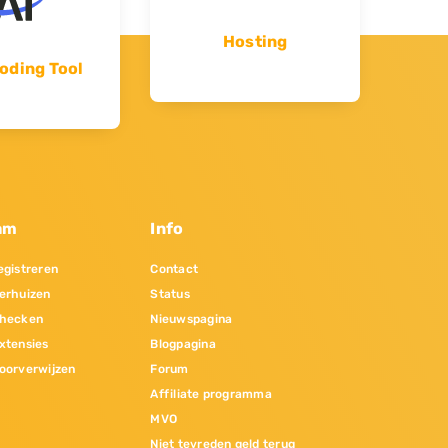
Hosting
oding Tool
am
Info
gistreren
Contact
erhuizen
Status
hecken
Nieuwspagina
xtensies
Blogpagina
oorverwijzen
Forum
Affiliate programma
MVO
Niet tevreden geld terug