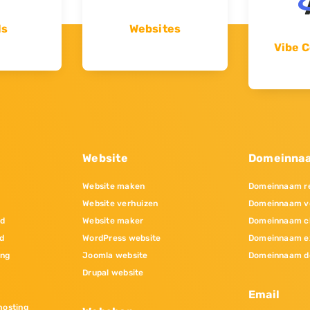
ls
Websites
Vibe C
Website
Domeinna
Website maken
Domeinnaam re
Website verhuizen
Domeinnaam v
nd
Website maker
Domeinnaam c
d
WordPress website
Domeinnaam e
ing
Joomla website
Domeinnaam d
Drupal website
Email
osting