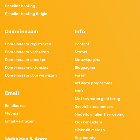
Reseller hosting
Reseller hosting Belgie
Domeinnaam
Info
Domeinnaam registreren
Contact
Domeinnaam verhuizen
Status
Domeinnaam checken
Nieuwspagina
Domeinnaam extensies
Blogpagina
Domeinnaam doorverwijzen
Forum
Affiliate programma
MVO
Email
Niet tevreden geld terug
Emailadres
Geschillencommissie
Webmail
Modelformulier herroeping
Email verhuizen
Klokkenluiders
Misbruik melden
Bug bounty
Websites & Apps