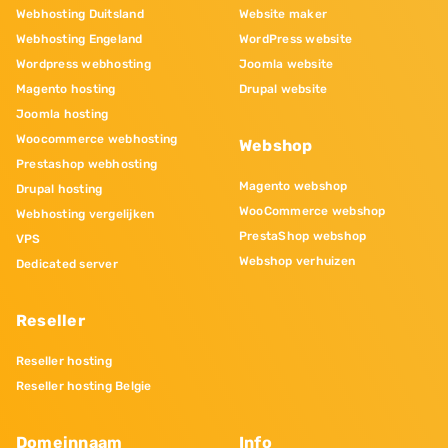
Webhosting Duitsland
Website maker
Webhosting Engeland
WordPress website
Wordpress webhosting
Joomla website
Magento hosting
Drupal website
Joomla hosting
Woocommerce webhosting
Webshop
Prestashop webhosting
Magento webshop
Drupal hosting
WooCommerce webshop
Webhosting vergelijken
PrestaShop webshop
VPS
Webshop verhuizen
Dedicated server
Reseller
Reseller hosting
Reseller hosting Belgie
Domeinnaam
Info