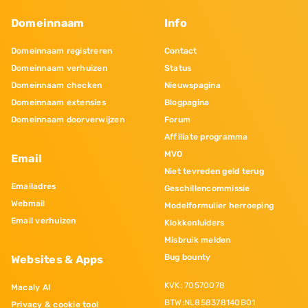
Domeinnaam
Info
Domeinnaam registreren
Contact
Domeinnaam verhuizen
Status
Domeinnaam checken
Nieuwspagina
Domeinnaam extensies
Blogpagina
Domeinnaam doorverwijzen
Forum
Affiliate programma
MVO
Email
Niet tevreden geld terug
Emailadres
Geschillencommissie
Webmail
Modelformulier herroeping
Email verhuizen
Klokkenluiders
Misbruik melden
Bug bounty
Websites & Apps
KVK: 70570078
Macaly AI
BTW:NL858378140B01
Privacy & cookie tool