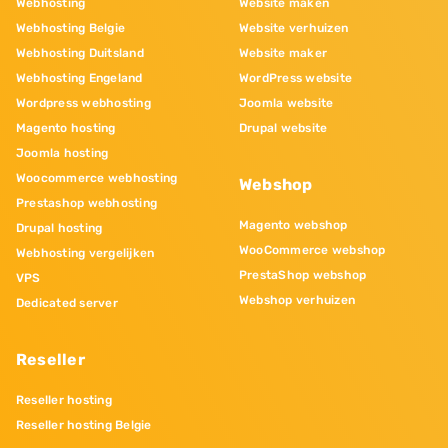
Webhosting
Website maken
Webhosting Belgie
Website verhuizen
Webhosting Duitsland
Website maker
Webhosting Engeland
WordPress website
Wordpress webhosting
Joomla website
Magento hosting
Drupal website
Joomla hosting
Woocommerce webhosting
Webshop
Prestashop webhosting
Magento webshop
Drupal hosting
WooCommerce webshop
Webhosting vergelijken
PrestaShop webshop
VPS
Webshop verhuizen
Dedicated server
Reseller
Reseller hosting
Reseller hosting Belgie