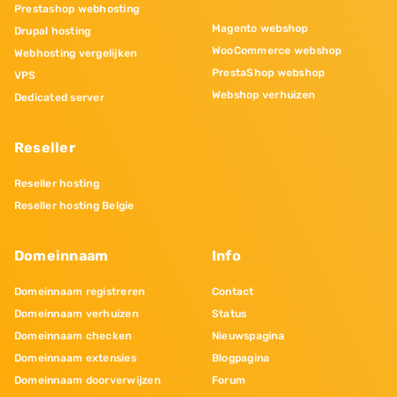
Prestashop webhosting
Magento webshop
Drupal hosting
WooCommerce webshop
Webhosting vergelijken
PrestaShop webshop
VPS
Webshop verhuizen
Dedicated server
Reseller
Reseller hosting
Reseller hosting Belgie
Domeinnaam
Info
Domeinnaam registreren
Contact
Domeinnaam verhuizen
Status
Domeinnaam checken
Nieuwspagina
Domeinnaam extensies
Blogpagina
Domeinnaam doorverwijzen
Forum