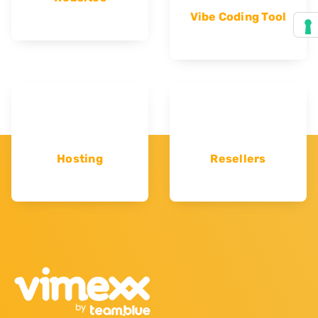
Vibe Coding Tool
Hosting
Resellers