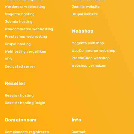
Wordpress webhosting
Joomla website
Magento hosting
Drupal website
Joomla hosting
Woocommerce webhosting
Webshop
Prestashop webhosting
Magento webshop
Drupal hosting
WooCommerce webshop
Webhosting vergelijken
PrestaShop webshop
VPS
Webshop verhuizen
Dedicated server
Reseller
Reseller hosting
Reseller hosting Belgie
Domeinnaam
Info
Domeinnaam registreren
Contact