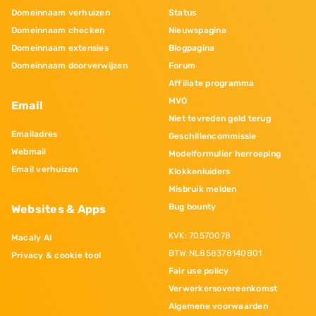
Domeinnaam verhuizen
Status
Domeinnaam checken
Nieuwspagina
Domeinnaam extensies
Blogpagina
Domeinnaam doorverwijzen
Forum
Affiliate programma
MVO
Email
Niet tevreden geld terug
Emailadres
Geschillencommissie
Webmail
Modelformulier herroeping
Email verhuizen
Klokkenluiders
Misbruik melden
Bug bounty
Websites & Apps
KVK: 70570078
Macaly AI
BTW:NL858378140B01
Privacy & cookie tool
Fair use policy
Verwerkersovereenkomst
Algemene voorwaarden