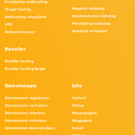
Prestashop webhosting
Magento webshop
Drupal hosting
WooCommerce webshop
Webhosting vergelijken
PrestaShop webshop
VPS
Webshop verhuizen
Dedicated server
Reseller
Reseller hosting
Reseller hosting Belgie
Domeinnaam
Info
Domeinnaam registreren
Contact
Domeinnaam verhuizen
Status
Domeinnaam checken
Nieuwspagina
Domeinnaam extensies
Blogpagina
Domeinnaam doorverwijzen
Forum