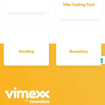
Vibe Coding Tool
Hosting
Resellers