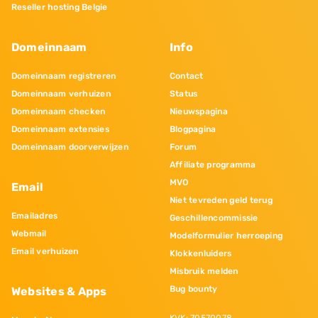
Reseller hosting Belgie
Domeinnaam
Info
Domeinnaam registreren
Contact
Domeinnaam verhuizen
Status
Domeinnaam checken
Nieuwspagina
Domeinnaam extensies
Blogpagina
Domeinnaam doorverwijzen
Forum
Affiliate programma
MVO
Email
Niet tevreden geld terug
Emailadres
Geschillencommissie
Webmail
Modelformulier herroeping
Email verhuizen
Klokkenluiders
Misbruik melden
Bug bounty
Websites & Apps
KVK: 70570078