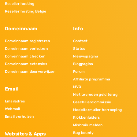
Reseller hosting
Reseller hosting Belgie
Domeinnaam
Info
Domeinnaam registreren
Contact
Domeinnaam verhuizen
Status
Domeinnaam checken
Nieuwspagina
Domeinnaam extensies
Blogpagina
Domeinnaam doorverwijzen
Forum
Affiliate programma
MVO
Email
Niet tevreden geld terug
Emailadres
Geschillencommissie
Webmail
Modelformulier herroeping
Email verhuizen
Klokkenluiders
Misbruik melden
Bug bounty
Websites & Apps