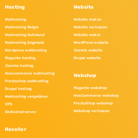
Hosting
Website
Webhosting
Website maken
Webhosting Belgie
Website verhuizen
Webhosting Duitsland
Website maker
Webhosting Engeland
WordPress website
Wordpress webhosting
Joomla website
Magento hosting
Drupal website
Joomla hosting
Woocommerce webhosting
Webshop
Prestashop webhosting
Magento webshop
Drupal hosting
WooCommerce webshop
Webhosting vergelijken
PrestaShop webshop
VPS
Webshop verhuizen
Dedicated server
Reseller