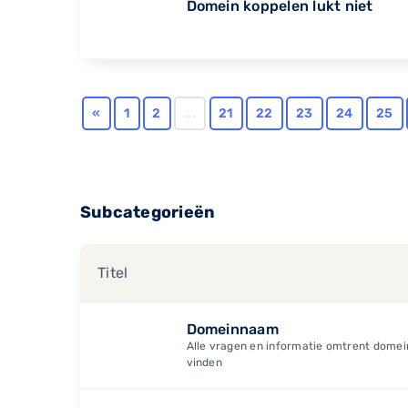
Domein koppelen lukt niet
«
1
2
...
21
22
23
24
25
Subcategorieën
Titel
Domeinnaam
Alle vragen en informatie omtrent domein
vinden