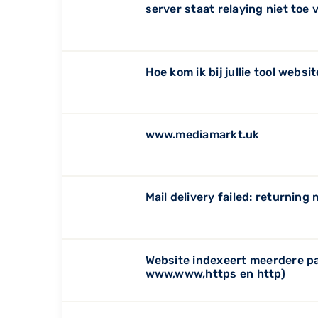
server staat relaying niet toe 
Hoe kom ik bij jullie tool webs
www.mediamarkt.uk
Mail delivery failed: returnin
Website indexeert meerdere pa
www,www,https en http)