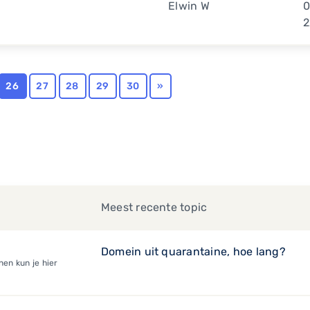
Elwin W
0
2
26
27
28
29
30
»
Meest recente topic
Domein uit quarantaine, hoe lang?
en kun je hier