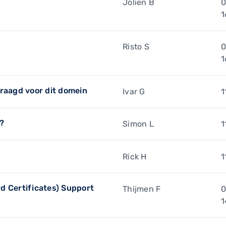
Jolien B
0
1
Risto S
0
1
vraagd voor dit domein
Ivar G
1
t?
Simon L
1
Rick H
1
d Certificates) Support
Thijmen F
0
1