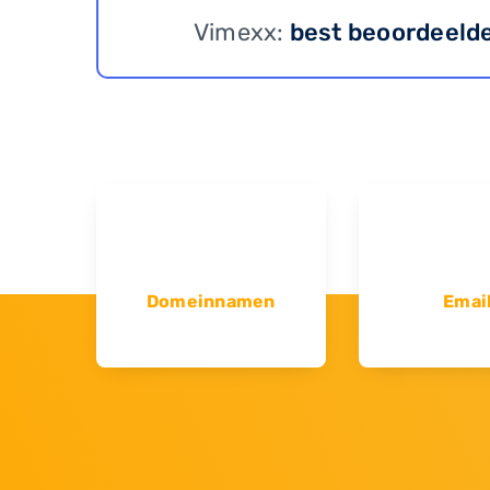
Vimexx:
best beoordeeld
Domeinnamen
Emai