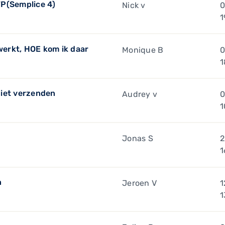
WP(Semplice 4)
Nick v
0
1
ewerkt, HOE kom ik daar
Monique B
0
1
niet verzenden
Audrey v
0
1
Jonas S
2
1
n
Jeroen V
1
1