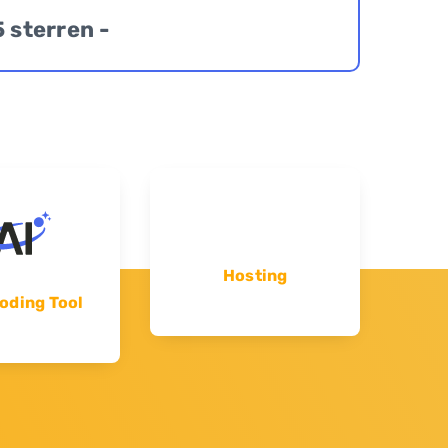
5 sterren -
Hosting
oding Tool