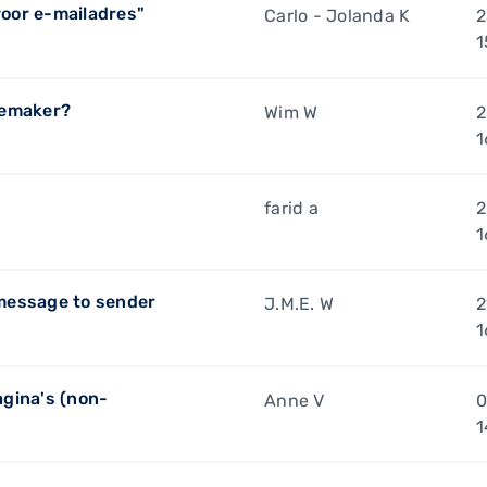
voor e-mailadres"
Carlo - Jolanda K
2
1
itemaker?
Wim W
2
1
farid a
2
1
g message to sender
J.M.E. W
2
1
gina's (non-
Anne V
0
1