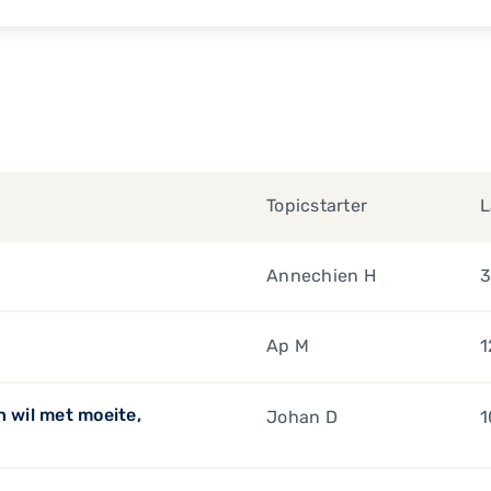
Topicstarter
L
Annechien H
3
Ap M
1
n wil met moeite,
Johan D
1