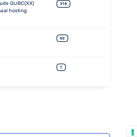
oude GLIBC(XX)
318
aal hosting
82
7