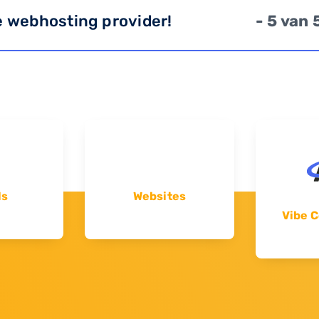
e webhosting provider!
- 5 van 
ls
Websites
Vibe C