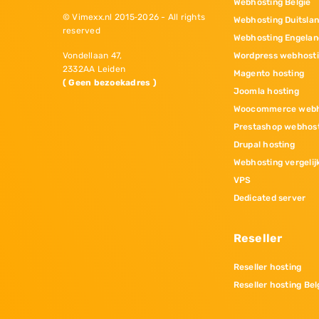
Webhosting Belgie
© Vimexx.nl 2015‐2026 - All rights
Webhosting Duitsla
reserved
Webhosting Engelan
Wordpress webhost
Vondellaan 47,
2332AA Leiden
Magento hosting
( Geen bezoekadres )
Joomla hosting
Woocommerce webh
Prestashop webhos
Drupal hosting
Webhosting vergelij
VPS
Dedicated server
Reseller
Reseller hosting
Reseller hosting Bel