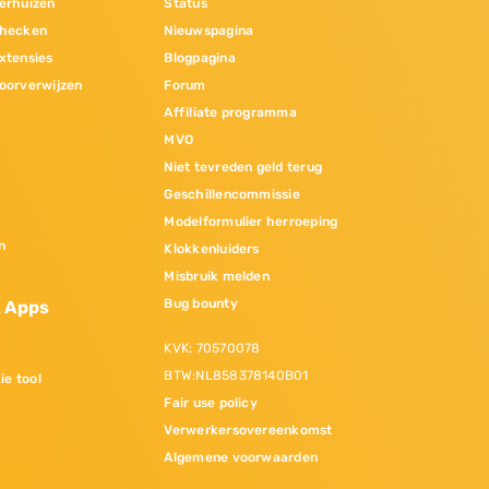
erhuizen
Status
hecken
Nieuwspagina
xtensies
Blogpagina
oorverwijzen
Forum
Affiliate programma
MVO
Niet tevreden geld terug
Geschillencommissie
Modelformulier herroeping
n
Klokkenluiders
Misbruik melden
Bug bounty
& Apps
KVK: 70570078
BTW:NL858378140B01
ie tool
Fair use policy
Verwerkersovereenkomst
Algemene voorwaarden