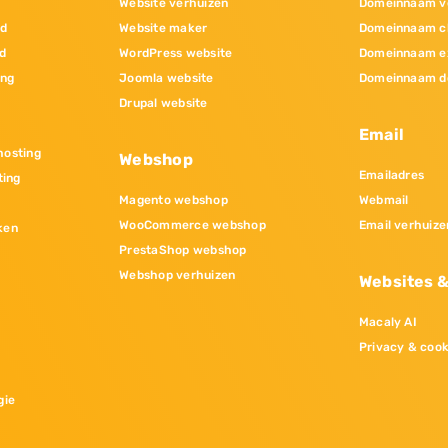
Website verhuizen
Domeinnaam v
nd
Website maker
Domeinnaam c
d
WordPress website
Domeinnaam e
ing
Joomla website
Domeinnaam d
Drupal website
Email
osting
Webshop
Emailadres
ting
Magento webshop
Webmail
WooCommerce webshop
Email verhuize
ken
PrestaShop webshop
Webshop verhuizen
Websites 
Macaly AI
Privacy & cook
gie