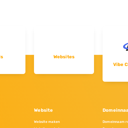
ls
Websites
Vibe C
Website
Domeinna
Website maken
Domeinnaam re