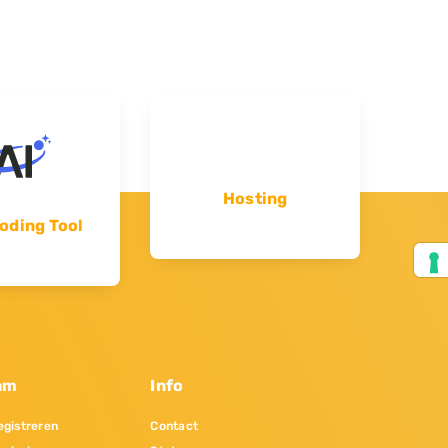
Hosting
oding Tool
am
Info
gistreren
Contact