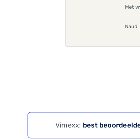
Met vr
Naud
Vimexx:
best beoordeeld