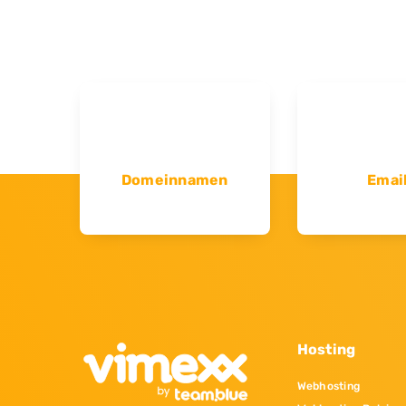
Domeinnamen
Emai
Hosting
Webhosting