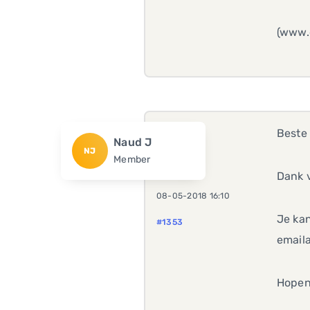
(www.g
Beste 
Naud J
NJ
Member
Dank v
08-05-2018 16:10
Je kan
#1353
email
Hopen