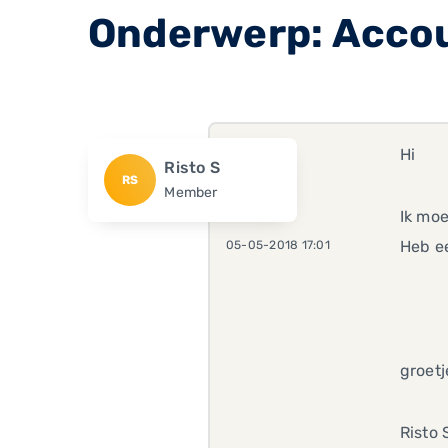
Onderwerp: Acco
Hi
Risto S
RS
Member
Ik mo
Heb ee
05-05-2018 17:01
groetj
Risto 