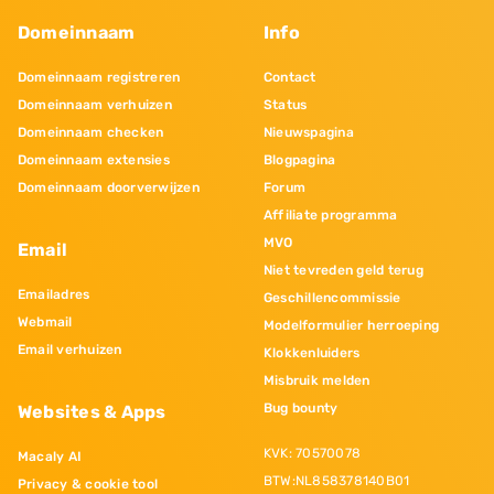
Domeinnaam
Info
Domeinnaam registreren
Contact
Domeinnaam verhuizen
Status
Domeinnaam checken
Nieuwspagina
Domeinnaam extensies
Blogpagina
Domeinnaam doorverwijzen
Forum
Affiliate programma
MVO
Email
Niet tevreden geld terug
Emailadres
Geschillencommissie
Webmail
Modelformulier herroeping
Email verhuizen
Klokkenluiders
Misbruik melden
Bug bounty
Websites & Apps
KVK: 70570078
Macaly AI
BTW:NL858378140B01
Privacy & cookie tool