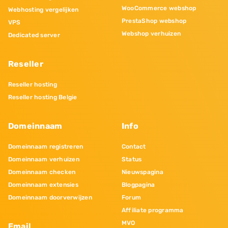
WooCommerce webshop
Webhosting vergelijken
PrestaShop webshop
VPS
Webshop verhuizen
Dedicated server
Reseller
Reseller hosting
Reseller hosting Belgie
Domeinnaam
Info
Domeinnaam registreren
Contact
Domeinnaam verhuizen
Status
Domeinnaam checken
Nieuwspagina
Domeinnaam extensies
Blogpagina
Domeinnaam doorverwijzen
Forum
Affiliate programma
MVO
Email