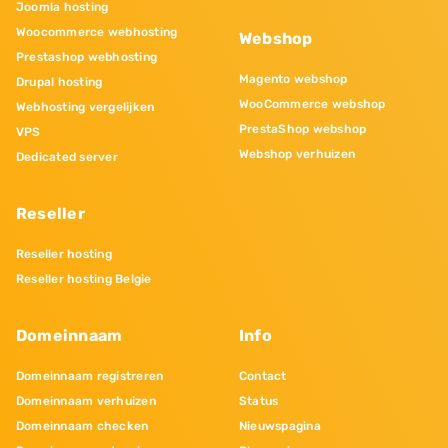
Joomla hosting
Woocommerce webhosting
Webshop
Prestashop webhosting
Magento webshop
Drupal hosting
WooCommerce webshop
Webhosting vergelijken
PrestaShop webshop
VPS
Webshop verhuizen
Dedicated server
Reseller
Reseller hosting
Reseller hosting Belgie
Domeinnaam
Info
Domeinnaam registreren
Contact
Domeinnaam verhuizen
Status
Domeinnaam checken
Nieuwspagina