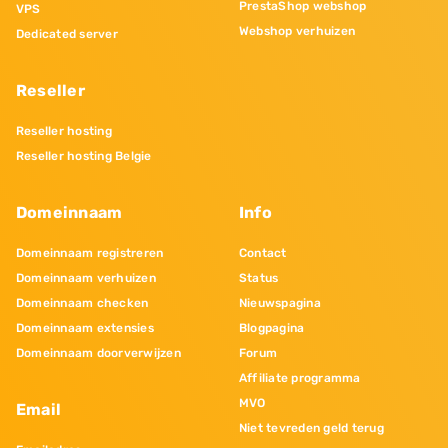
PrestaShop webshop
VPS
Webshop verhuizen
Dedicated server
Reseller
Reseller hosting
Reseller hosting Belgie
Domeinnaam
Info
Domeinnaam registreren
Contact
Domeinnaam verhuizen
Status
Domeinnaam checken
Nieuwspagina
Domeinnaam extensies
Blogpagina
Domeinnaam doorverwijzen
Forum
Affiliate programma
MVO
Email
Niet tevreden geld terug