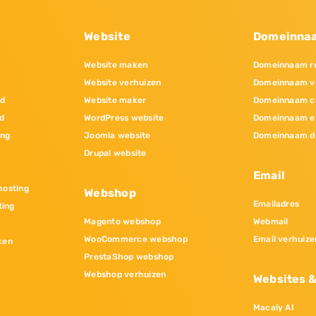
Website
Domeinna
Website maken
Domeinnaam re
Website verhuizen
Domeinnaam v
nd
Website maker
Domeinnaam c
d
WordPress website
Domeinnaam e
ing
Joomla website
Domeinnaam d
Drupal website
Email
osting
Webshop
Emailadres
ting
Magento webshop
Webmail
WooCommerce webshop
Email verhuize
ken
PrestaShop webshop
Webshop verhuizen
Websites 
Macaly AI