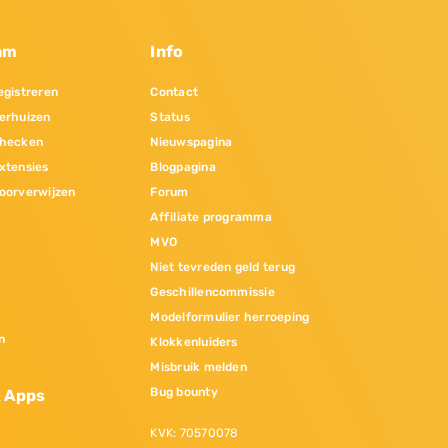
am
Info
gistreren
Contact
erhuizen
Status
hecken
Nieuwspagina
xtensies
Blogpagina
oorverwijzen
Forum
Affiliate programma
MVO
Niet tevreden geld terug
Geschillencommissie
Modelformulier herroeping
n
Klokkenluiders
Misbruik melden
Bug bounty
& Apps
KVK: 70570078