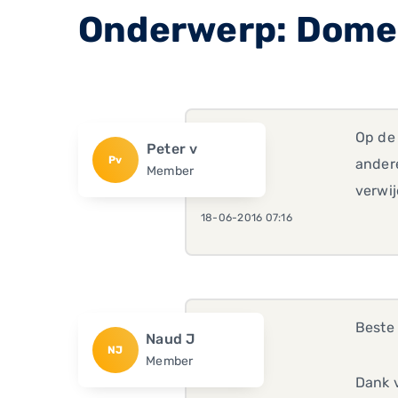
Onderwerp: Domei
Op de
Peter v
Pv
andere
Member
verwij
18-06-2016 07:16
Beste 
Naud J
NJ
Member
Dank v