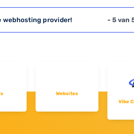
e webhosting provider!
- 5 van 
ls
Websites
Vibe C