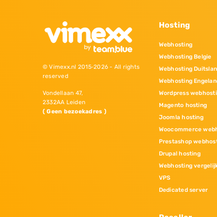
Hosting
Webhosting
Webhosting Belgie
© Vimexx.nl 2015‐2026 - All rights
Webhosting Duitsla
reserved
Webhosting Engelan
Wordpress webhost
Vondellaan 47,
2332AA Leiden
Magento hosting
( Geen bezoekadres )
Joomla hosting
Woocommerce webh
Prestashop webhos
Drupal hosting
Webhosting vergelij
VPS
Dedicated server