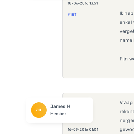
18-06-2016 13:51
Ik heb
#187
enkel 
verge
nameli
Fijn 
Vraag 
James H
JH
rekene
Member
nergen
gewoon
16-09-2016 01:01