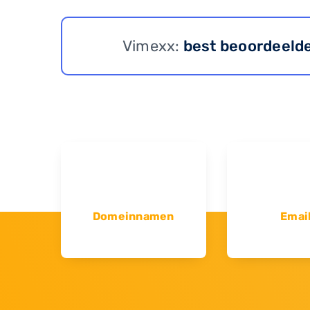
Vimexx:
best beoordeeld
Domeinnamen
Emai