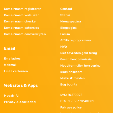
Domeinnaam registreren
Contact
Domeinnaam verhuizen
Status
Domeinnaam checken
Nieuwspagina
Domeinnaam extensies
Blogpagina
Domeinnaam doorverwijzen
Forum
Affiliate programma
MVO
Email
Niet tevreden geld terug
Emailadres
Geschillencommissie
Webmail
Modelformulier herroeping
Email verhuizen
Klokkenluiders
Misbruik melden
Bug bounty
Websites & Apps
KVK: 70570078
Macaly AI
BTW:NL858378140B01
Privacy & cookie tool
Fair use policy