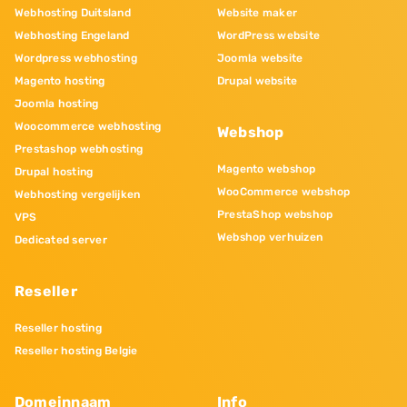
Webhosting Duitsland
Website maker
Webhosting Engeland
WordPress website
Wordpress webhosting
Joomla website
Magento hosting
Drupal website
Joomla hosting
Woocommerce webhosting
Webshop
Prestashop webhosting
Magento webshop
Drupal hosting
WooCommerce webshop
Webhosting vergelijken
PrestaShop webshop
VPS
Webshop verhuizen
Dedicated server
Reseller
Reseller hosting
Reseller hosting Belgie
Domeinnaam
Info