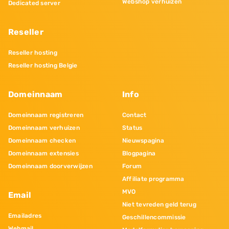
Webshop verhuizen
Dedicated server
Reseller
Reseller hosting
Reseller hosting Belgie
Domeinnaam
Info
Domeinnaam registreren
Contact
Domeinnaam verhuizen
Status
Domeinnaam checken
Nieuwspagina
Domeinnaam extensies
Blogpagina
Domeinnaam doorverwijzen
Forum
Affiliate programma
MVO
Email
Niet tevreden geld terug
Emailadres
Geschillencommissie
Webmail