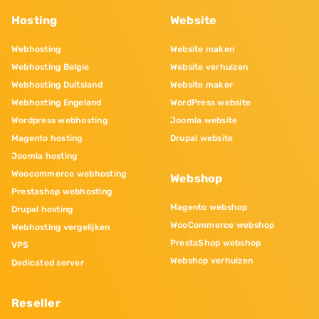
Hosting
Website
Webhosting
Website maken
Webhosting Belgie
Website verhuizen
Webhosting Duitsland
Website maker
Webhosting Engeland
WordPress website
Wordpress webhosting
Joomla website
Magento hosting
Drupal website
Joomla hosting
Woocommerce webhosting
Webshop
Prestashop webhosting
Magento webshop
Drupal hosting
WooCommerce webshop
Webhosting vergelijken
PrestaShop webshop
VPS
Webshop verhuizen
Dedicated server
Reseller