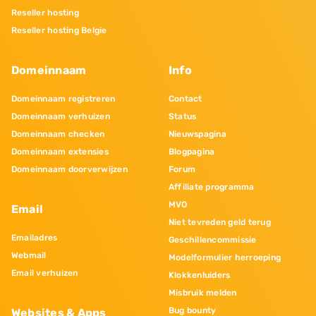
Reseller hosting
Reseller hosting Belgie
Domeinnaam
Info
Domeinnaam registreren
Contact
Domeinnaam verhuizen
Status
Domeinnaam checken
Nieuwspagina
Domeinnaam extensies
Blogpagina
Domeinnaam doorverwijzen
Forum
Affiliate programma
MVO
Email
Niet tevreden geld terug
Emailadres
Geschillencommissie
Webmail
Modelformulier herroeping
Email verhuizen
Klokkenluiders
Misbruik melden
Bug bounty
Websites & Apps