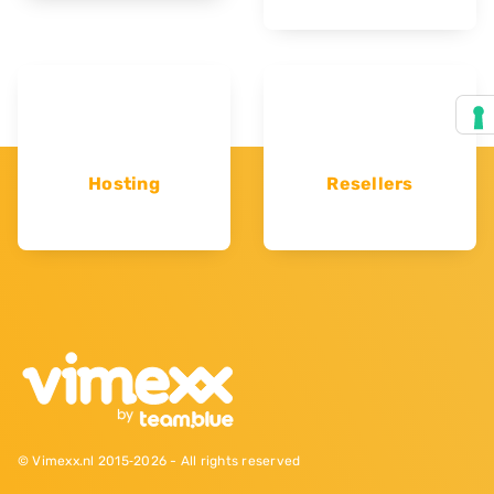
Hosting
Resellers
© Vimexx.nl 2015‐2026 - All rights reserved