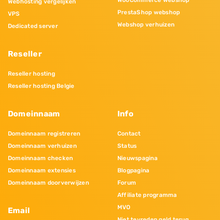
WooCommerce webshop
Webhosting vergelijken
PrestaShop webshop
VPS
Webshop verhuizen
Dedicated server
Reseller
Reseller hosting
Reseller hosting Belgie
Domeinnaam
Info
Domeinnaam registreren
Contact
Domeinnaam verhuizen
Status
Domeinnaam checken
Nieuwspagina
Domeinnaam extensies
Blogpagina
Domeinnaam doorverwijzen
Forum
Affiliate programma
MVO
Email
Niet tevreden geld terug