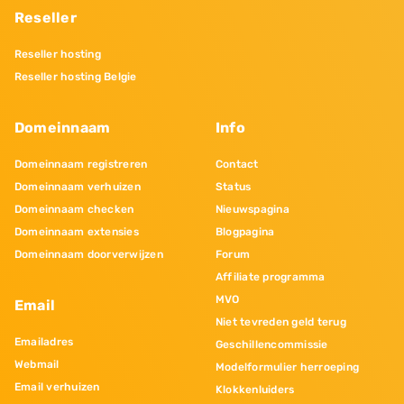
Reseller
Reseller hosting
Reseller hosting Belgie
Domeinnaam
Info
Domeinnaam registreren
Contact
Domeinnaam verhuizen
Status
Domeinnaam checken
Nieuwspagina
Domeinnaam extensies
Blogpagina
Domeinnaam doorverwijzen
Forum
Affiliate programma
MVO
Email
Niet tevreden geld terug
Emailadres
Geschillencommissie
Webmail
Modelformulier herroeping
Email verhuizen
Klokkenluiders