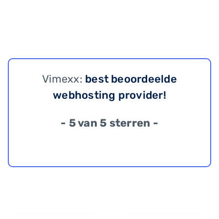
Vimexx:
best beoordeelde
webhosting provider!
- 5 van 5 sterren -