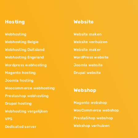
Hosting
Website
Webhosting
Website maken
Webhosting Belgie
Website verhuizen
Webhosting Duitsland
Website maker
Webhosting Engeland
WordPress website
Wordpress webhosting
Joomla website
Magento hosting
Drupal website
Joomla hosting
Woocommerce webhosting
Webshop
Prestashop webhosting
Magento webshop
Drupal hosting
WooCommerce webshop
Webhosting vergelijken
PrestaShop webshop
VPS
Webshop verhuizen
Dedicated server