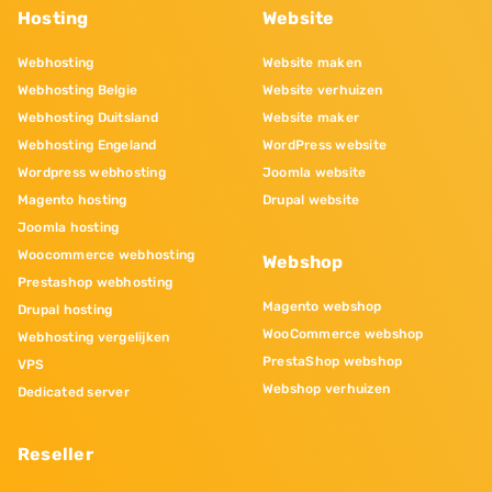
Hosting
Website
Webhosting
Website maken
Webhosting Belgie
Website verhuizen
Webhosting Duitsland
Website maker
Webhosting Engeland
WordPress website
Wordpress webhosting
Joomla website
Magento hosting
Drupal website
Joomla hosting
Woocommerce webhosting
Webshop
Prestashop webhosting
Magento webshop
Drupal hosting
WooCommerce webshop
Webhosting vergelijken
PrestaShop webshop
VPS
Webshop verhuizen
Dedicated server
Reseller