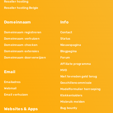
Reseller hosting
Reseller hosting Belgie
Domeinnaam
Info
Domeinnaam registreren
Contact
Domeinnaam verhuizen
Status
Domeinnaam checken
Nieuwspagina
Domeinnaam extensies
Blogpagina
Domeinnaam doorverwijzen
Forum
Affiliate programma
MVO
Email
Niet tevreden geld terug
Emailadres
Geschillencommissie
Webmail
Modelformulier herroeping
Email verhuizen
Klokkenluiders
Misbruik melden
Bug bounty
Websites & Apps