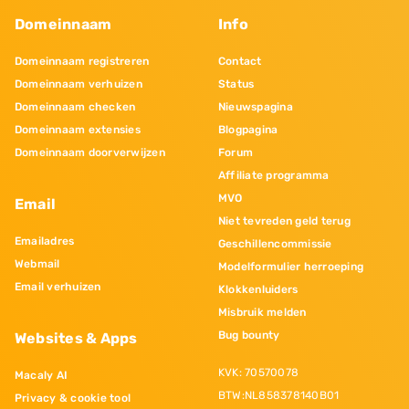
Domeinnaam
Info
Domeinnaam registreren
Contact
Domeinnaam verhuizen
Status
Domeinnaam checken
Nieuwspagina
Domeinnaam extensies
Blogpagina
Domeinnaam doorverwijzen
Forum
Affiliate programma
MVO
Email
Niet tevreden geld terug
Emailadres
Geschillencommissie
Webmail
Modelformulier herroeping
Email verhuizen
Klokkenluiders
Misbruik melden
Bug bounty
Websites & Apps
KVK: 70570078
Macaly AI
BTW:NL858378140B01
Privacy & cookie tool