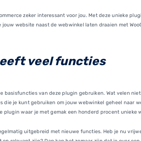
ommerce zeker interessant voor jou. Met deze unieke plug
 je jouw website naast de webwinkel laten draaien met W
eft veel functies
 de basisfuncties van deze plugin gebruiken. Wat velen ni
s die je kunt gebruiken om jouw webwinkel geheel naar wen
eide plugin waar je met gemak een honderd procent unieke
lmatig uitgebreid met nieuwe functies. Heb je nu vrijwe
 en relevant zijn? Dan kan het zomaar zijn dat je over ee