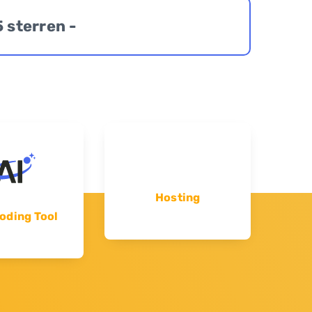
5 sterren -
Hosting
oding Tool