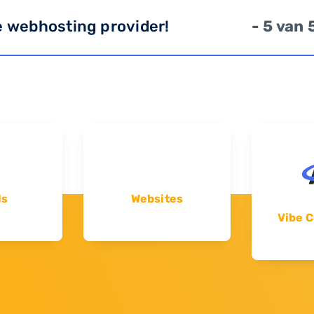
e webhosting provider!
- 5 van 
ls
Websites
Vibe C