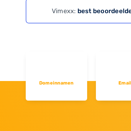
Vimexx:
best beoordeeld
Domeinnamen
Emai