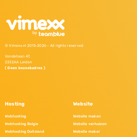
© Vimexx.nl 2015‐2026 - All rights reserved
Vondellaan 47,
2332AA Leiden
( Geen bezoekadres )
Hosting
Website
Webhosting
Website maken
Webhosting Belgie
Website verhuizen
Webhosting Duitsland
Website maker