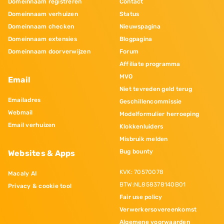
Domeinnaam registreren
Contact
Domeinnaam verhuizen
Status
Domeinnaam checken
Nieuwspagina
Domeinnaam extensies
Blogpagina
Domeinnaam doorverwijzen
Forum
Affiliate programma
MVO
Email
Niet tevreden geld terug
Emailadres
Geschillencommissie
Webmail
Modelformulier herroeping
Email verhuizen
Klokkenluiders
Misbruik melden
Bug bounty
Websites & Apps
KVK: 70570078
Macaly AI
BTW:NL858378140B01
Privacy & cookie tool
Fair use policy
Verwerkersovereenkomst
Algemene voorwaarden