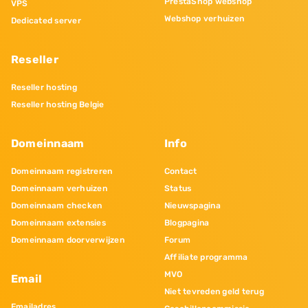
PrestaShop webshop
VPS
Webshop verhuizen
Dedicated server
Reseller
Reseller hosting
Reseller hosting Belgie
Domeinnaam
Info
Domeinnaam registreren
Contact
Domeinnaam verhuizen
Status
Domeinnaam checken
Nieuwspagina
Domeinnaam extensies
Blogpagina
Domeinnaam doorverwijzen
Forum
Affiliate programma
MVO
Email
Niet tevreden geld terug
Emailadres