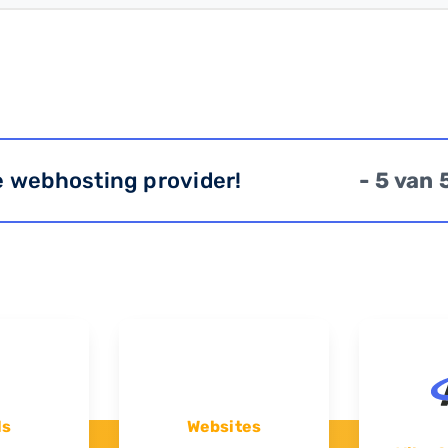
e webhosting provider!
- 5 van 
ls
Websites