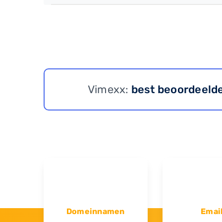
Vimexx:
best beoordeeld
Domeinnamen
Emai