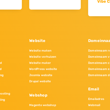
Vibe C
Website
Domeinna
Website maken
Domeinnaam re
Website verhuizen
Domeinnaam v
nd
Website maker
Domeinnaam c
d
WordPress website
Domeinnaam e
ing
Joomla website
Domeinnaam d
Drupal website
Email
osting
Webshop
Emailadres
ting
Magento webshop
Webmail