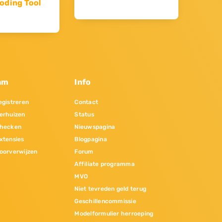
oding Tool
am
Info
gistreren
Contact
erhuizen
Status
hecken
Nieuwspagina
xtensies
Blogpagina
oorverwijzen
Forum
Affiliate programma
MVO
Niet tevreden geld terug
Geschillencommissie
Modelformulier herroeping