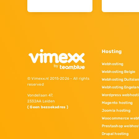
Hosting
Webhosting
Webhosting Belgie
© Vimexx.nl 2015‐2026 - All rights
Webhosting Duitsla
reserved
Webhosting Engelan
Wordpress webhost
Vondellaan 47,
2332AA Leiden
Magento hosting
( Geen bezoekadres )
Joomla hosting
Woocommerce webh
Prestashop webhos
Drupal hosting