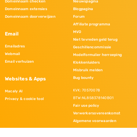
Domeinnaam checken
Nieuwspagina
Domeinnaam extensies
Blogpagina
Domeinnaam doorverwijzen
Forum
Affiliate programma
MVO
Email
Niet tevreden geld terug
Emailadres
Geschillencommissie
Webmail
Modelformulier herroeping
Email verhuizen
Klokkenluiders
Misbruik melden
Bug bounty
Websites & Apps
KVK: 70570078
Macaly AI
BTW:NL858378140B01
Privacy & cookie tool
Fair use policy
Verwerkersovereenkomst
Algemene voorwaarden