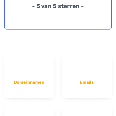
- 5 van 5 sterren -
Domeinnamen
Emails