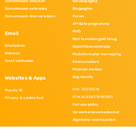
Domeinnaam checken
Nieuwspagina
Domeinnaam extensies
Blogpagina
Domeinnaam doorverwijzen
Forum
Affiliate programma
MVO
Email
Niet tevreden geld terug
Emailadres
Geschillencommissie
Webmail
Modelformulier herroeping
Email verhuizen
Klokkenluiders
Misbruik melden
Bug bounty
Websites & Apps
KVK: 70570078
Macaly AI
BTW:NL858378140B01
Privacy & cookie tool
Fair use policy
Verwerkersovereenkomst
Algemene voorwaarden