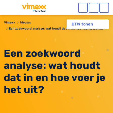
Vimexx
Nieuws
BTW tonen
​Een zoekwoord analyse: wat houdt dat in en hoe voer je het uit?
​Een zoekwoord
analyse: wat houdt
dat in en hoe voer je
het uit?